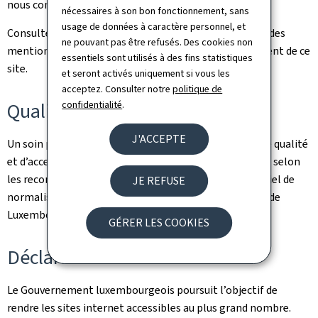
nous contacter via notre
formulaire de contact
.
nécessaires à son bon fonctionnement, sans
usage de données à caractère personnel, et
Consultez la
notice légale
pour prendre connaissance des
ne pouvant pas être refusés. Des cookies non
mentions légales et des informations sur l’hébergement de ce
essentiels sont utilisés à des fins statistiques
site.
et seront activés uniquement si vous les
acceptez. Consulter notre
politique de
confidentialité
.
Qualité
J'ACCEPTE
Un soin particulier a été pris pour garantir un niveau de qualité
et d’accessibilité satisfaisant. Ce portail est développé selon
les recommandations du référentiel Renow (Référentiel de
JE REFUSE
normalisation web du gouvernement du Grand-Duché de
Luxembourg).
GÉRER LES COOKIES
Déclaration d’accessibilité
Le Gouvernement luxembourgeois poursuit l’objectif de
rendre les sites internet accessibles au plus grand nombre.