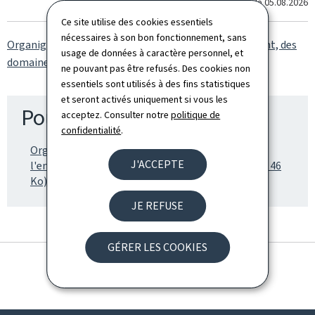
Dernière modification le
05.08.2026
Ce site utilise des cookies essentiels
nécessaires à son bon fonctionnement, sans
Organigramme de l'administration de l'enregistrement, des
usage de données à caractère personnel, et
domaines et de la TVA (Pdf, 46 Ko)
ne pouvant pas être refusés. Des cookies non
essentiels sont utilisés à des fins statistiques
et seront activés uniquement si vous les
Pour en savoir plus
acceptez. Consulter notre
politique de
confidentialité
.
Organigramme de l'administration de
J'ACCEPTE
l'enregistrement, des domaines et de la TVA (Pdf, 46
Ko)
JE REFUSE
GÉRER LES COOKIES