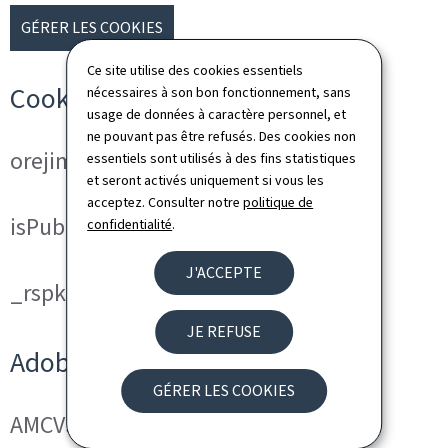
GÉRER LES COOKIES
Ce site utilise des cookies essentiels
Cookies techniques
nécessaires à son bon fonctionnement, sans
usage de données à caractère personnel, et
ne pouvant pas être refusés. Des cookies non
orejime
essentiels sont utilisés à des fins statistiques
et seront activés uniquement si vous les
acceptez. Consulter notre
politique de
isPublicWebsite
confidentialité
.
J'ACCEPTE
_rspkrLoadCore (ReadSpeaker)
JE REFUSE
Adobe Analytics
GÉRER LES COOKIES
AMCVS_###@AdobeOrg