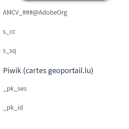
AMCV_###@AdobeOrg
s_cc
s_sq
Piwik (cartes geoportail.lu)
_pk_ses
_pk_id