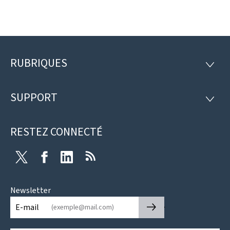
RUBRIQUES
Pied
RUBRI
de
SUPPORT
SUPP
page
RESTEZ CONNECTÉ
Twitter
Facebook
LinkedIn
RSS
Newsletter
🡒
E-mail