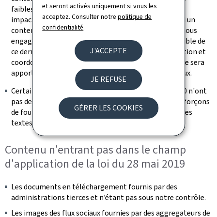
et seront activés uniquement si vous les
faiblesses de structuration, les non-conformités les
acceptez. Consulter notre
politique de
impactant ne bloquent pas l’accès à l’information. Si un
confidentialité
.
contenu s’avérait malgré tout non accessible, nous nous
engageons à fournir sur demande une version accessible de
J'ACCEPTE
ce dernier (se référer à la section « Retour d'information et
coordonnées de contact »). Une attention particulière sera
apportée à la rédaction des futurs contenus éditoriaux.
JE REFUSE
Certaines vidéos publiées après le 23 septembre 2020 n'ont
pas de transcription textuelle adaptée. Nous nous efforçons
GÉRER LES COOKIES
de fournir les messages transmis dans la vidéo dans les
textes environnants
Contenu n'entrant pas dans le champ
d'application de la loi du 28 mai 2019
Les documents en téléchargement fournis par des
administrations tierces et n’étant pas sous notre contrôle.
Les images des flux sociaux fournies par des aggregateurs de