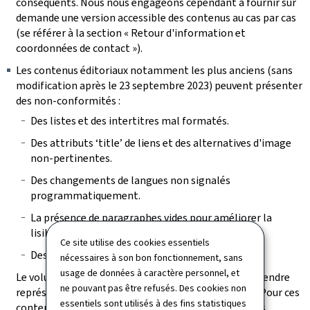
conséquents. Nous nous engageons cependant à fournir sur
demande une version accessible des contenus au cas par cas
(se référer à la section « Retour d'information et
coordonnées de contact »).
Les contenus éditoriaux notamment les plus anciens (sans
modification après le 23 septembre 2023) peuvent présenter
des non-conformités :
Des listes et des intertitres mal formatés.
Des attributs ‘title’ de liens et des alternatives d'image
non-pertinentes.
Des changements de langues non signalés
programmatiquement.
La présence de paragraphes vides pour améliorer la
lisibilité.
Ce site utilise des cookies essentiels
Des tableaux incorrectement structurés.
nécessaires à son bon fonctionnement, sans
usage de données à caractère personnel, et
Le volume des pages à vérifier et des contenus à reprendre
ne pouvant pas être refusés. Des cookies non
représente une charge de travail trop conséquente. Pour ces
essentiels sont utilisés à des fins statistiques
contenus, il a été vérifié que, bien que présentant des