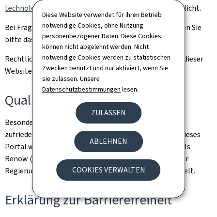
technologies de l'information et l'Etat, CTIE).
verwirklicht.
Diese Website verwendet für ihren Betrieb
notwendige Cookies, ohne Nutzung
Bei Fragen zu diesem Portal und seinen Inhalten nutzen Sie
personenbezogener Daten. Diese Cookies
bitte das
Kontaktformular.
können nicht abgelehnt werden. Nicht
notwendige Cookies werden zu statistischen
Rechtliche Hinweise und Informationen zum Hosting dieser
Zwecken benutzt und nur aktiviert, wenn Sie
Website finden Sie auf der Seite
rechtliche Aspekte
.
sie zulassen. Unsere
Datenschutzbestimmungen
lesen.
Qualität
ZULASSEN
Besonderes Augenmerk galt der Gewährleistung eines
zufriedenstellenden Qualitäts- und Zugangsniveaus. Dieses
ABLEHNEN
Portal wird nach den Empfehlungen des Bezugsmodells
Renow (Bezugsmodell der Websites-Normalisation der
COOKIES VERWALTEN
Regierung des Großherzogtums Luxemburgs) entwickelt.
Erklärung zur Barrierefreiheit