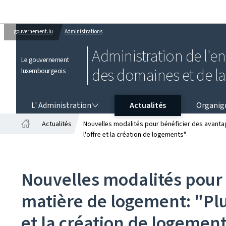
gouvernement.lu
Administrations
Administration de l'e
Le gouvernement
des domaines et de l
luxembourgeois
L' ADMINISTRATION
L' Administration
Actualités
Organi
Actualités
Nouvelles modalités pour bénéficier des avantage
Accueil
l'offre et la création de logements"
Nouvelles modalités pour 
matière de logement: "Plus
et la création de logemen