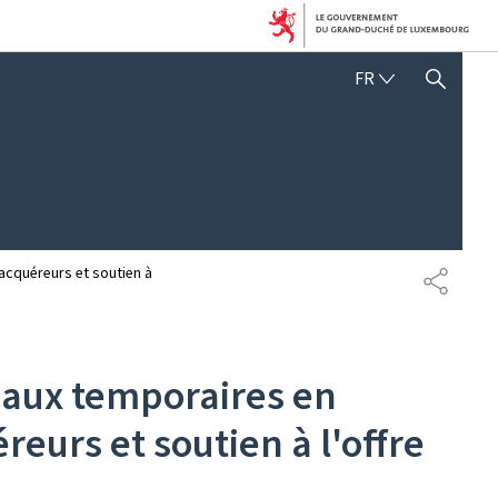
FRANÇAIS
FR
AFFICHER / MASQUER 
 acquéreurs et soutien à
PARTAG
caux temporaires en
reurs et soutien à l'offre