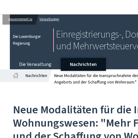
gouvernement.lu
Verwaltungen
Einregistrierungs-, 
Die Luxemburger
und Mehrwertsteuerv
Regierung
Die Verwaltung
Nachrichten
Nachrichten
Neue Modalitäten für die Inanspruchnahme der 
Startseite
Angebots und der Schaffung von Wohnraum."
Neue Modalitäten für die 
Wohnungswesen: "Mehr Fle
und der Schaffung von W