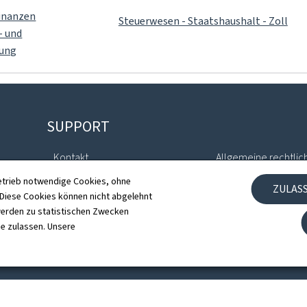
Finanzen
Steuerwesen - Staatshaushalt - Zoll
- und
ung
SUPPORT
Kontakt
Allgemeine rechtlic
etrieb notwendige Cookies, ohne
ZULAS
Sitemap
Barrierefreiheit
iese Cookies können nicht abgelehnt
erden zu statistischen Zwecken
Informationen zur Webseite
Verwaltung der Coo
ie zulassen. Unsere