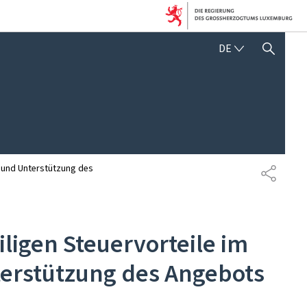
DEUTSCH
DE
SUCHFLED ANZEIGEN / SC
r und Unterstützung des
TEILEN
ligen Steuervorteile im
terstützung des Angebots