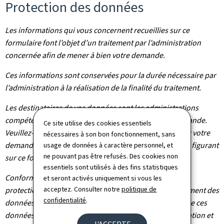
Protection des données
Les informations qui vous concernent recueillies sur ce
formulaire font l’objet d’un traitement par l’administration
concernée afin de mener à bien votre demande.
Ces informations sont conservées pour la durée nécessaire par
l’administration à la réalisation de la finalité du traitement.
Les destinataires de vos données sont les administrations
compétentes dans le cadre du traitement de votre demande.
Ce site utilise des cookies essentiels
Veuillez-vous adresser à l’administration concernée par votre
nécessaires à son bon fonctionnement, sans
demande pour connaître les destinataires des données figurant
usage de données à caractère personnel, et
ne pouvant pas être refusés. Des cookies non
sur ce formulaire.
essentiels sont utilisés à des fins statistiques
Conformément au règlement (UE) 2016/679 relatif à la
et seront activés uniquement si vous les
acceptez. Consulter notre
politique de
protection des personnes physiques à l'égard du traitement des
confidentialité
.
données à caractère personnel et à la libre circulation de ces
données, vous bénéficiez d’un droit d’accès, de rectification et