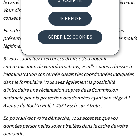
J'ACCEPTE
le cas échéant d’effacement des informations vous concernant.
Vous disposez également du droit de retirer votre
consentement à tout moment.
JE REFUSE
En outre et excepté le cas où le traitement de vos données
GÉRER LES COOKIES
présente un caractère obligatoire, vous pouvez, pour des motifs
légitimes, vous y opposer.
Si vous souhaitez exercer ces droits et/ou obtenir
communication de vos informations, veuillez-vous adresser à
l’administration concernée suivant les coordonnées indiquées
dans le formulaire. Vous avez également la possibilité
d’introduire une réclamation auprès de la Commission
nationale pour la protection des données ayant son siège à 1
Avenue du Rock'n'Roll, L-4361 Esch-sur-Alzette.
En poursuivant votre démarche, vous acceptez que vos
données personnelles soient traitées dans le cadre de votre
demande.