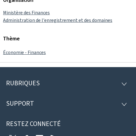
Ministère des Finances
Administration de l'enregistrement et des domaines
Thème
Économie - Finances
RUBRIQUES
Pied
RUBRI
de
SUPPORT
SUPP
page
RESTEZ CONNECTÉ