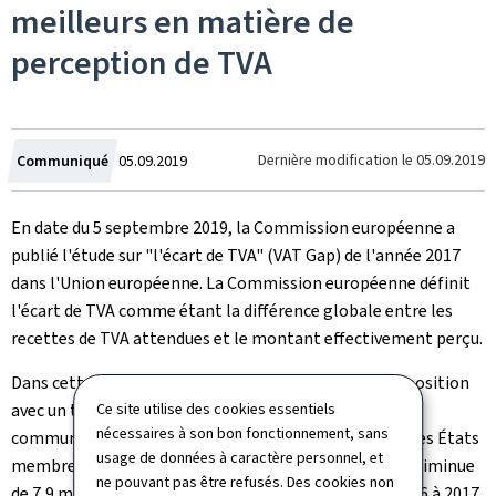
meilleurs en matière de
perception de TVA
Crée
Dernière modification le
05.09.2019
Communiqué
05.09.2019
le
En date du 5 septembre 2019, la Commission européenne a
publié l'étude sur "l'écart de TVA" (VAT Gap) de l'année 2017
dans l'Union européenne. La Commission européenne définit
l'écart de TVA comme étant la différence globale entre les
recettes de TVA attendues et le montant effectivement perçu.
Dans cette étude le Luxembourg figure en deuxième position
avec un taux d’écart de 0,7% par rapport à la moyenne
Ce site utilise des cookies essentiels
nécessaires à son bon fonctionnement, sans
communautaire de 11,2%. En total, pour l'ensemble des États
usage de données à caractère personnel, et
membres, la Commission souligne que l'écart de TVA diminue
ne pouvant pas être refusés. Des cookies non
de 7,9 milliards d'euros à 137,5 milliards d'euros de 2016 à 2017.