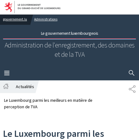
Aller au menu principal
Aller au contenu
gouvernement.lu
Administrations
Le gouvernement luxembourgeois
Administration de l'enregistrement,
des domaines
et de la TVA
AFFICHER
MENU
PRINCIPAL
Actualités
PA
Accueil
Le Luxembourg parmi les meilleurs en matière de
perception de TVA
Le Luxembourg parmi les