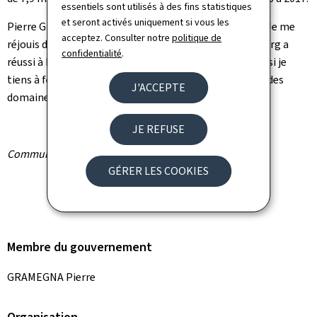
essentiels sont utilisés à des fins statistiques
et seront activés uniquement si vous les
Pierre Gramegna, ministre des Finances, commente: "Je me
acceptez. Consulter notre
politique de
réjouis de ce bon résultat, qui montre que le Luxembourg a
confidentialité
.
réussi à baisser davantage son taux d'écart de TVA, aussi je
tiens à féliciter l'Administration de l'enregistrement, des
J'ACCEPTE
domaines et de la TVA pour son excellent travail."
JE REFUSE
Communiqué par le ministère des Finances
GÉRER LES COOKIES
Membre du gouvernement
GRAMEGNA Pierre
Organisation