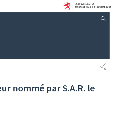
AFFICHER / MASQUER 
PARTAG
eur nommé par S.A.R. le