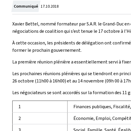
Crée
Communiqué
17.10.2018
le
Xavier Bettel, nommé formateur par S.A.R. le Grand-Duc en d
négociations de coalition qui s’est tenue le 17 octobre à l’H
À cette occasion, les présidents de délégation ont confirmé
former le prochain gouvernement.
La première réunion plénière a essentiellement servi à fixe
Les prochaines réunions plénières qui se tiendront en princi
26 octobre (11h00 à 16h00) et au 14 novembre (09h 00 à 17h0
Les négociateurs se sont accordés sur la formation des 11 
1
Finances publiques, Fiscalité
2
Économie, Emploi, Compétiti
3
Social, Famille, Santé, Égali