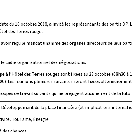
ate du 16 octobre 2018, a invité les représentants des partis DP, 
ôtel des Terres rouges.
 avoir reçu le mandat unanime des organes directeurs de leur parti
r le cadre organisationnel des négociations.
pe à l’Hôtel des Terres rouges sont fixées au 23 octobre (08h30 à 
0). Les réunions plénières suivantes seront fixées ultérieurement
groupes de travail suivants qui ne préjugent aucunement de la fut
, Développement de la place financière (et implications internatio
vité, Tourisme, Énergie
té des chances