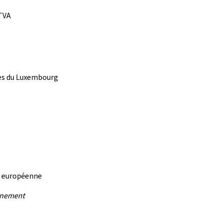
 TVA
ues du Luxembourg
n européenne
rnement