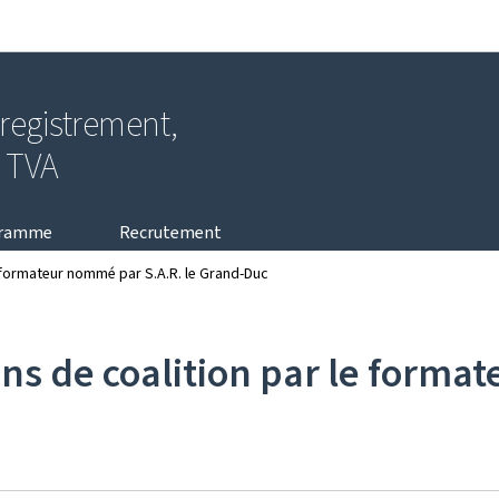
Aller au menu principal
Aller au contenu
nregistrement,
a TVA
gramme
Recrutement
 formateur nommé par S.A.R. le Grand-Duc
s de coalition par le format