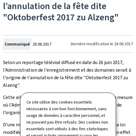
l’annulation de la fête dite
"Oktoberfest 2017 zu Alzeng"
Crée
Dernière modification le
28.06.2017
Communiqué
28.06.2017
le
Selon un reportage télévisé diffusé en date du 26 juin 2017,
l'Administration de l'enregistrement et des domaines serait à
l'origine de l'annulation de la fête dite "Oktoberfest 2017 zu
Alzeng".
Cette allégation ne correspond pas à la réalité, dans la mesure
Ce site utilise des cookies essentiels
où l’Administration n’est nullement intervenue auprès de
nécessaires à son bon fonctionnement, sans
l’organisateur de ladite fête.
usage de données à caractère personnel, et
ne pouvant pas être refusés. Des cookies non
er
D’une manière générale, l’article 44, paragraphe 1
de la loi
essentiels sont utilisés à des fins statistiques
modifiée du 12 février 1979 concernant la TVA prévoit en effet
et seront activés uniquement si vous les