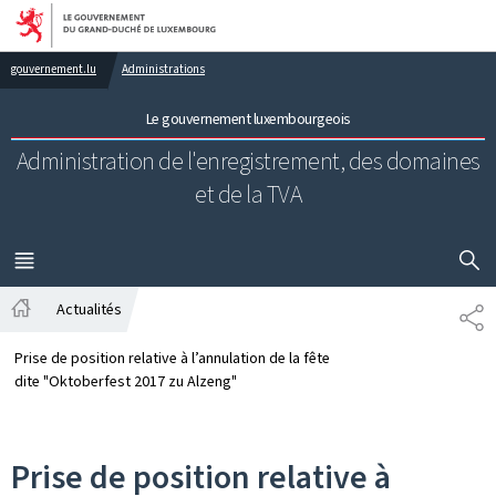
Aller au menu principal
Aller au contenu
gouvernement.lu
Administrations
Le gouvernement luxembourgeois
Administration de l'enregistrement,
des domaines
et de la TVA
AFFICHER
MENU
PRINCIPAL
Actualités
PA
Accueil
Prise de position relative à l’annulation de la fête
dite "Oktoberfest 2017 zu Alzeng"
Prise de position relative à