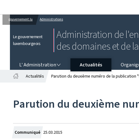
gouvernement.lu
Administrations
Administration de l'e
Le gouvernement
des domaines et de l
luxembourgeois
L' ADMINISTRATION
L' Administration
Actualités
Organi
Actualités
Parution du deuxième numéro de la publication "
Accueil
Parution du deuxième numé
Crée
Communiqué
25.03.2015