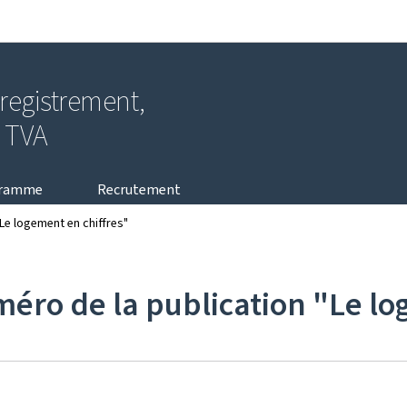
Aller au menu principal
Aller au contenu
nregistrement,
a TVA
gramme
Recrutement
Le logement en chiffres"
ro de la publication "Le lo