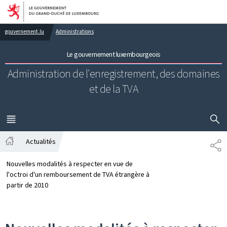
Aller au menu principal
Aller au contenu
gouvernement.lu
Administrations
Le gouvernement luxembourgeois
Administration de l'enregistrement,
des domaines
et de la TVA
AFFICHER
MENU
PRINCIPAL
Actualités
PA
Accueil
Nouvelles modalités à respecter en vue de
l'octroi d'un remboursement de TVA étrangère à
partir de 2010