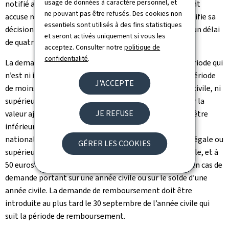
usage de données à caractère personnel, et
notifié au requérant. L’État membre de remboursement
ne pouvant pas être refusés. Des cookies non
accuse réception de la demande au requérant et lui notifie sa
essentiels sont utilisés à des fins statistiques
décision d’acceptation ou de rejet de la demande dans un délai
et seront activés uniquement si vous les
de quatre mois à compter de la réception.
acceptez. Consulter notre
politique de
confidentialité
.
La demande de remboursement doit porter sur une période qui
n’est ni inférieure à trois mois civils, sauf au cas où la période
J'ACCEPTE
de moins de trois mois constitue le solde d’une année civile, ni
supérieure à une année civile. Le montant de la taxe sur la
JE REFUSE
valeur ajoutée auquel la demande se rapporte ne peut être
inférieur à 400 euros ou à sa contre-valeur en monnaie
nationale, en cas de demande portant sur une période égale ou
GÉRER LES COOKIES
supérieure à trois mois mais inférieure à une année civile, et à
50 euros ou à sa contre-valeur en monnaie nationale, en cas de
demande portant sur une année civile ou sur le solde d’une
année civile. La demande de remboursement doit être
introduite au plus tard le 30 septembre de l’année civile qui
suit la période de remboursement.