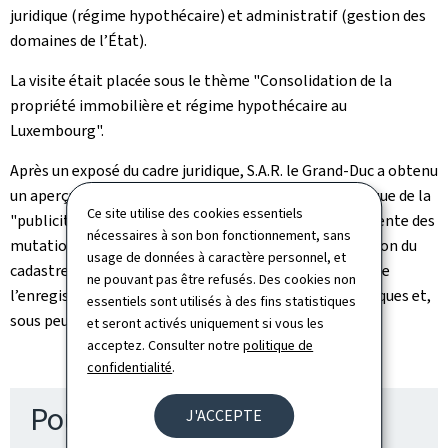
juridique (régime hypothécaire) et administratif (gestion des
domaines de l’État).
La visite était placée sous le thème "Consolidation de la
propriété immobilière et régime hypothécaire au
Luxembourg".
Après un exposé du cadre juridique, S.A.R. le Grand-Duc a obtenu
un aperçu sur le fonctionnement du réseau informatique de la
Ce site utilise des cookies essentiels
"publicité foncière". Afin de garantir une gestion efficiente des
nécessaires à son bon fonctionnement, sans
mutations immobilières, ce réseau relie l’Administration du
usage de données à caractère personnel, et
cadastre et de la topographie, les bureaux cantonaux de
ne pouvant pas être refusés. Des cookies non
l’enregistrement, les trois conservations des hypothèques et,
essentiels sont utilisés à des fins statistiques
sous peu, le notariat.
et seront activés uniquement si vous les
acceptez. Consulter notre
politique de
confidentialité
.
Pour en savoir plus
J'ACCEPTE