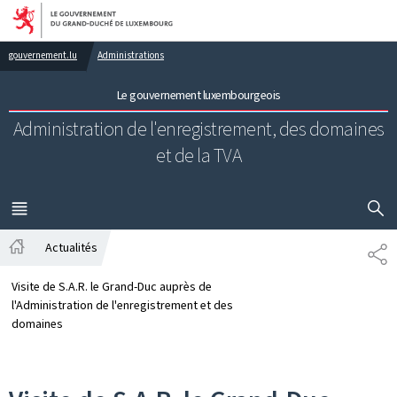
Aller au menu principal
Aller au contenu
gouvernement.lu
Administrations
Le gouvernement luxembourgeois
Administration de l'enregistrement,
des domaines
et de la TVA
AFFICHER
MENU
PRINCIPAL
Actualités
PA
Accueil
Visite de S.A.R. le Grand-Duc auprès de
l'Administration de l'enregistrement et des
domaines