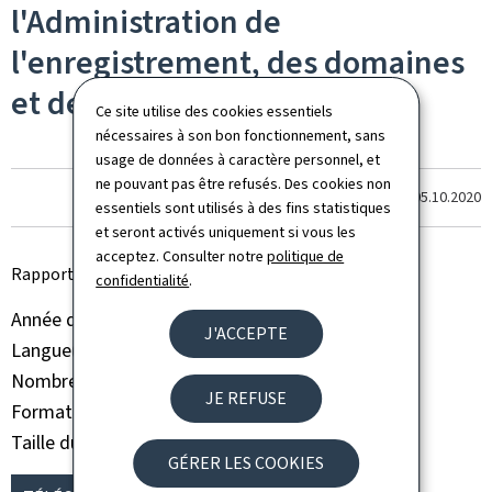
l'Administration de
l'enregistrement, des domaines
et de la TVA
Ce site utilise des cookies essentiels
nécessaires à son bon fonctionnement, sans
usage de données à caractère personnel, et
ne pouvant pas être refusés. Des cookies non
Dernière modification le
05.10.2020
essentiels sont utilisés à des fins statistiques
et seront activés uniquement si vous les
acceptez. Consulter notre
politique de
Rapport d'activité annuel AED 2004
confidentialité
.
Année de parution
2004
J'ACCEPTE
Langue(s)
Français
Nombre de pages
35 page(s)
JE REFUSE
Format du document
Pdf
Taille du fichier
488 Ko
GÉRER LES COOKIES