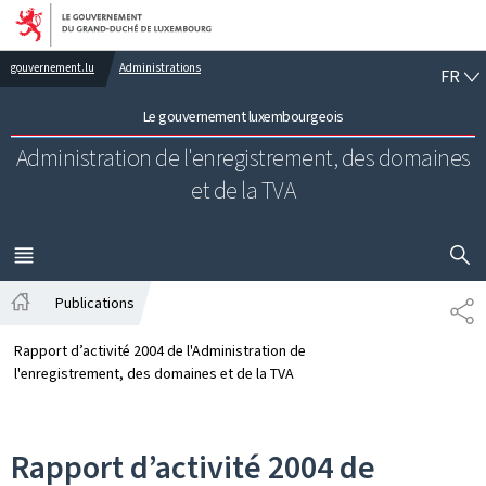
Aller au menu principal
Aller au contenu
FR
gouvernement.lu
Administrations
FR
Le gouvernement luxembourgeois
Administration de l'enregistrement,
des domaines
et de la TVA
AFFICHER
MENU
PRINCIPAL
Publications
PA
Accueil
Rapport d’activité 2004 de l'Administration de
l'enregistrement, des domaines et de la TVA
Rapport d’activité 2004 de