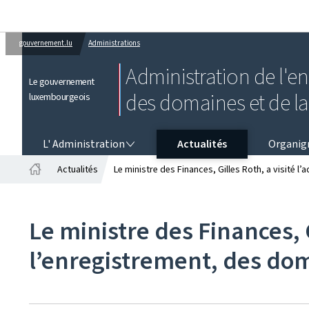
gouvernement.lu
Administrations
Administration de l'e
Le gouvernement
des domaines et de l
luxembourgeois
L' ADMINISTRATION
L' Administration
Actualités
Organi
Actualités
Le ministre des Finances, Gilles Roth, a visité l
Accueil
Le ministre des Finances, G
l’enregistrement, des dom