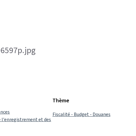
-06597p.jpg
Thème
ances
Fiscalité - Budget - Douanes
 l'enregistrement et des