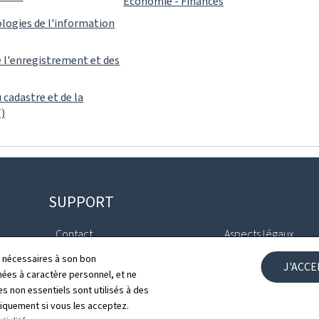
Économie - Finances
logies de l'information
 l'enregistrement et des
 cadastre et de la
)
SUPPORT
Contact
Aspects légaux
ls nécessaires à son bon
J'ACC
Plan du site
Déclaration d'access
es à caractère personnel, et ne
s non essentiels sont utilisés à des
À propos du site
Gestion des cookies
niquement si vous les acceptez.