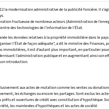
012 la modernisation administrative de la publicité foncière. Il s’
ys.
oration fructueuse de nombreux acteurs (Administration de l’enre
Centre des technologies de l'information de l'État.
ée les données relatives à la propriété immobilière dans le pays.
aniser l’État de façon adéquate", a dit le ministre des Finances, po
 immobilières, il est d’autant plus important, en particulier pour
odernisant l’administration publique et en augmentant ainsi son e
son introduction.
xclusivement aux actes de mutation comme les ventes ou donations
’achèvement, les échanges ou encore les partages. Sont exclus le
es prêts et ouvertures de crédit avec constitution d’hypothèque. S
iété, les mainlevées d’hypothèques et les actes de société.