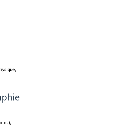
hysique,
aphie
ient),