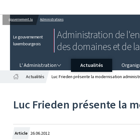
gouvernement.lu
Administrations
Administration de l'e
Le gouvernement
des domaines et de l
luxembourgeois
L' ADMINISTRATION
L' Administration
Actualités
Organi
Actualités
Luc Frieden présente la modernisation administra
Accueil
Luc Frieden présente la mo
Crée
Article
26.06.2012