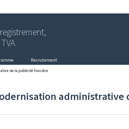
Aller au menu principal
Aller au contenu
nregistrement,
a TVA
gramme
Recrutement
tive de la publicité foncière
dernisation administrative d