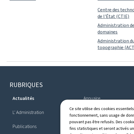
Centre des techno
de l'État (CTIE)
Administration de
domaines
Administration du
topographie (ACT
Pied
RUBRIQUES
de
Actualités
Annuaire
page
Ce site utilise des cookies essentie
L' Administration
Organigramme
fonctionnement, sans usage de donné
pouvant pas être refusés. Des cookie
Publications
Recrutement
fins statistiques et seront activés u