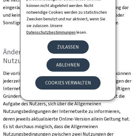
können nicht abgelehnt werden. Nicht
eingeräumt wurden, stellen eine Nutzungsgenehmigung dar
notwendige Cookies werden zu statistischen
und keinesfalls die Abtretung von Rechten, Eigentum oder
Zwecken benutzt und nur aktiviert, wenn Sie
Sonstigem im Zusammenhang mit dieser Internetseite.
sie zulassen. Unsere
Datenschutzbestimmungen
lesen.
ZULASSEN
Änderung der Allgemeinen
Nutzungsbedingungen
ABLEHNEN
Die vorliegenden Allgemeinen Nutzungsbedingungen können
jederzeit und ohne Ankündigung aufgrund von Änderungen der
COOKIES VERWALTEN
Internetseite, der Gesetzgebung oder aus sonstigen triftigen
Gründen Änderungen oder Ergänzungen erfahren. Es ist die
Aufgabe des Nutzers, sich über die Allgemeinen
Nutzungsbedingungen der Internetseite zu informieren,
deren jeweils aktualisierte Online-Version allein Geltung hat.
Es ist durchaus möglich, dass die Allgemeinen
Nutzungsbedingungen zwischen zwei Nutzungen der