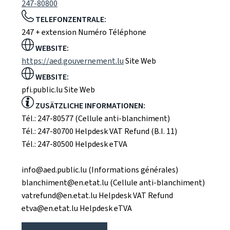
247-80800
TELEFONZENTRALE:
247 + extension
Numéro Téléphone
WEBSITE:
https://aed.gouvernement.lu
Site Web
WEBSITE:
pfi.public.lu
Site Web
ZUSÄTZLICHE INFORMATIONEN:
Tél.: 247-80577 (Cellule anti-blanchiment)
Tél.: 247-80700 Helpdesk VAT Refund (B.I. 11)
Tél.: 247-80500 Helpdesk eTVA
info@aed.public.lu (Informations générales)
blanchiment@en.etat.lu (Cellule anti-blanchiment)
vatrefund@en.etat.lu Helpdesk VAT Refund
etva@en.etat.lu Helpdesk eTVA