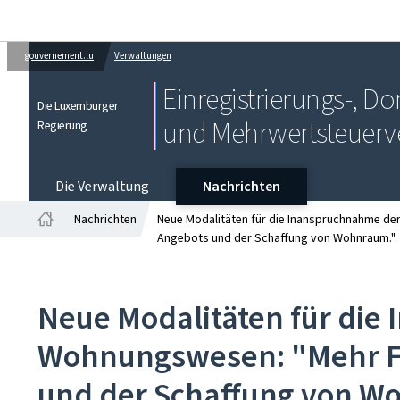
gouvernement.lu
Verwaltungen
Einregistrierungs-, 
Die Luxemburger
und Mehrwertsteuerv
Regierung
Die Verwaltung
Nachrichten
Nachrichten
Neue Modalitäten für die Inanspruchnahme der 
Startseite
Angebots und der Schaffung von Wohnraum."
Neue Modalitäten für die 
Wohnungswesen: "Mehr Fle
und der Schaffung von W