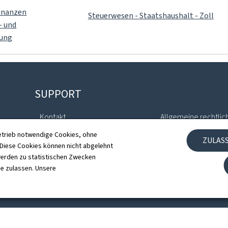
Finanzen
Steuerwesen - Staatshaushalt - Zoll
- und
ung
SUPPORT
Kontakt
Allgemeine rechtlic
etrieb notwendige Cookies, ohne
ZULAS
Sitemap
Barrierefreiheit
iese Cookies können nicht abgelehnt
erden zu statistischen Zwecken
Informationen zur Webseite
Verwaltung der Coo
ie zulassen. Unsere