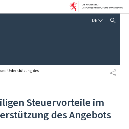
DEUTSCH
DE
SUCHFLED ANZEIGEN / SC
r und Unterstützung des
TEILEN
ligen Steuervorteile im
terstützung des Angebots